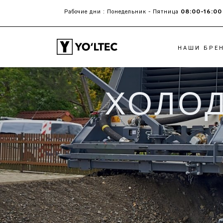
08:00-16:00
Рабочие дни : Понедельник - Пятница
НАШИ БРЕ
ХОЛО
ХОЛОДНЫЕ ФРЕЗЫ
АСФАЛЬТОУКЛАД
PЕСАЙКЛЕРЫ И
POWERFEEDER
CТАБИЛИЗАТОРЫ
РАБОЧИЕ ОРГАНЫ
ГРУНТА
РАСПРЕДЕЛИТЕЛЬ
ВЯЖУЩИХ
БЕТОНОУКЛАДЧИКИ
СО СКОЛЬЗЯЩИМИ
ФОРМАМИ