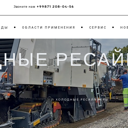
+99871 208-04-56
Звоните нам
НДЫ
ОБЛАСТИ ПРИМЕНЕНИЯ
CЕРВИС
НО
ДНЫЕ РЕСАЙ
ЧИКИ
ТАНДЕМНЫЕ КАТКИ
МОБ
РОТ
ГРУНТОВЫЕ КАТКИ
МОБ
КАТКИ НА
КОН
ПНЕВМОШИНАХ
МОБ
ЩЁК
ГЛАВНАЯ
/
ХОЛОДНЫЕ РЕСАЙКЛЕРЫ
МОБ
ОТВ
ТРА