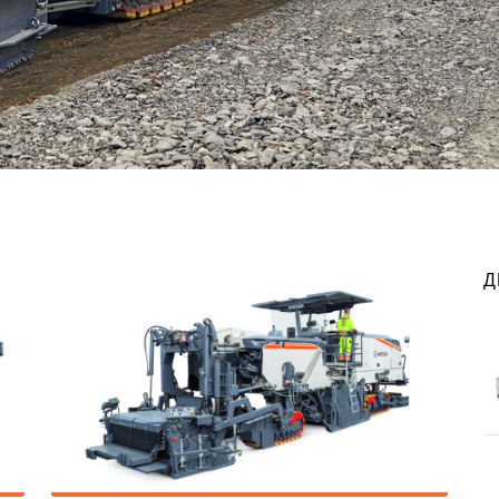
МОБ
СОР
УСТ
Д