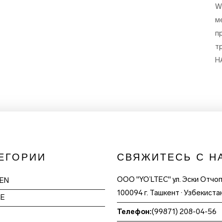
W
м
п
т
H
ЕГОРИИ
СВЯЖИТЕСЬ С Н
ООО "YO’LTEC" ул. Эски Отчо
EN
100094 г. Ташкент · Узбекиста
LE
Телефон:
(99871) 208-04-56