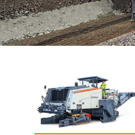
SURFACE MINER И
CROSS APPLICATION
MINER