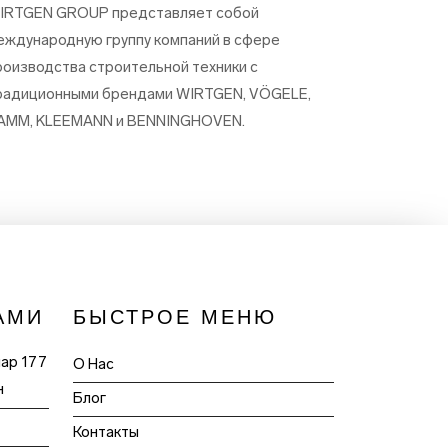
IRTGEN GROUP представляет собой
еждународную группу компаний в сфере
роизводства строительной техники с
радиционными брендами WIRTGEN, VÖGELE,
AMM, KLEEMANN и BENNINGHOVEN.
АМИ
БЫСТРОЕ МЕНЮ
пар 177
О Нас
н
Блог
Контакты