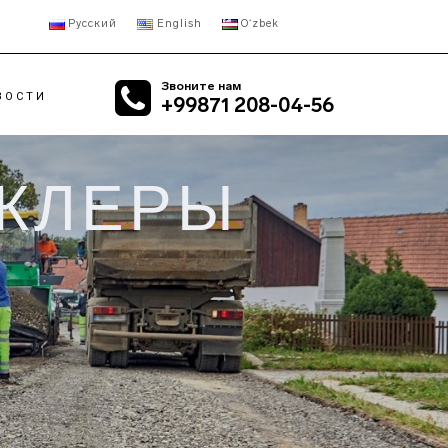
Русский
English
Oʻzbek
Звоните нам
ВОСТИ
+99871 208-04-56
КЛЕРЫ
ИЛЬНЫЕ
RETROFIT
ОРНЫЕ ДРОБИЛКИ
АСФАЛЬТОБЕТОННЫЙ
ИЛЬНЫЕ
ЗАВОД
УСНЫЕ ДРОБИЛКИ
ИЛЬНЫЕ
ОВЫЕ ДРОБИЛКИ
ИЛЬНЫЕ
АЛЬНЫЕ
НСПОРТЁРЫ