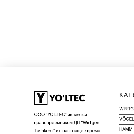
КАТ
WIRTG
OOO “YO’LTEC” является
VÖGE
правопреемником ДП “Wirtgen
HAMM
Tashkent” и в настоящее время