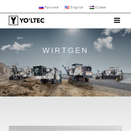
Русский
English
Oʻzbek
WIRTGEN