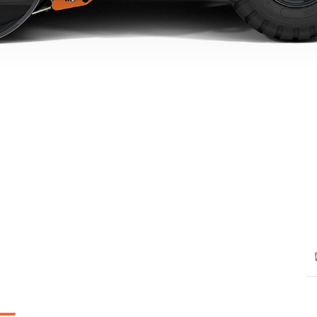
МОБ
СОР
УСТ
Д