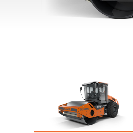
SURFACE MINER И
CROSS APPLICATION
MINER