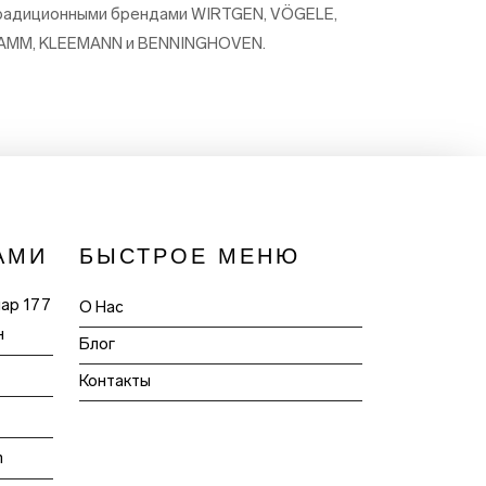
радиционными брендами WIRTGEN, VÖGELE,
AMM, KLEEMANN и BENNINGHOVEN.
АМИ
БЫСТРОЕ МЕНЮ
пар 177
О Нас
н
Блог
Контакты
m