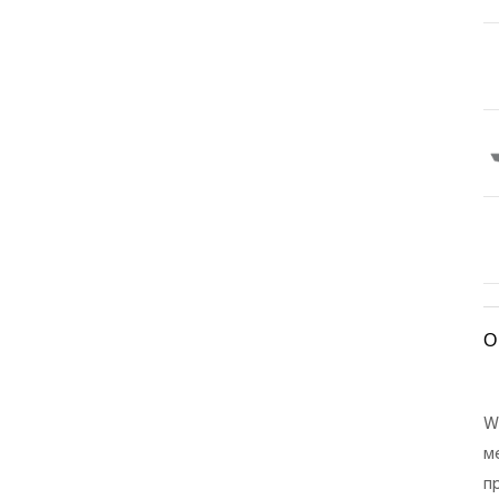
О
W
м
п