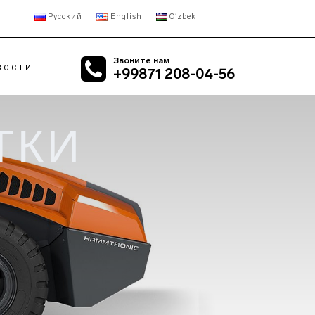
Русский
English
Oʻzbek
Звоните нам
ВОСТИ
+99871 208-04-56
ТКИ
ИЛЬНЫЕ
RETROFIT
ОРНЫЕ ДРОБИЛКИ
АСФАЛЬТОБЕТОННЫЙ
ИЛЬНЫЕ
ЗАВОД
УСНЫЕ ДРОБИЛКИ
ИЛЬНЫЕ
ОВЫЕ ДРОБИЛКИ
ИЛЬНЫЕ
АЛЬНЫЕ
НСПОРТЁРЫ