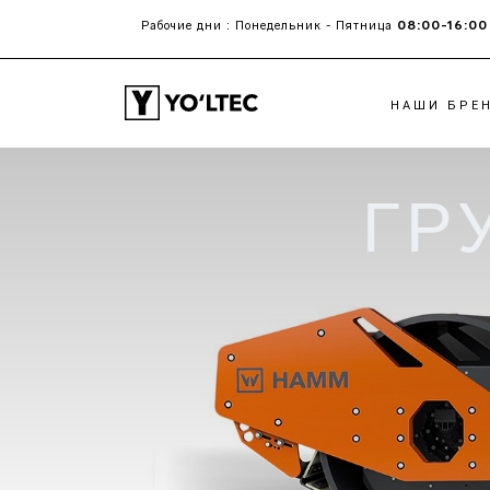
08:00-16:00
Рабочие дни : Понедельник - Пятница
НАШИ БРЕ
ГР
ХОЛОДНЫЕ ФРЕЗЫ
АСФАЛЬТОУКЛАД
PЕСАЙКЛЕРЫ И
POWERFEEDER
CТАБИЛИЗАТОРЫ
РАБОЧИЕ ОРГАНЫ
ГРУНТА
РАСПРЕДЕЛИТЕЛЬ
ВЯЖУЩИХ
БЕТОНОУКЛАДЧИКИ
СО СКОЛЬЗЯЩИМИ
ФОРМАМИ