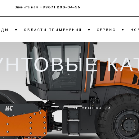
+99871 208-04-56
Звоните нам
НДЫ
ОБЛАСТИ ПРИМЕНЕНИЯ
CЕРВИС
НО
УНТОВЫЕ КА
ЧИКИ
ТАНДЕМНЫЕ КАТКИ
МОБ
РОТ
ГРУНТОВЫЕ КАТКИ
МОБ
КАТКИ НА
КОН
ПНЕВМОШИНАХ
МОБ
ЩЁК
ГЛАВНАЯ
/
ГРУНТОВЫЕ КАТКИ
МОБ
ОТВ
ТРА