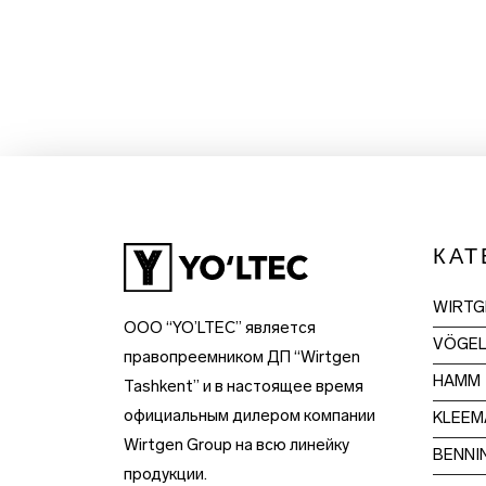
КАТ
WIRTG
OOO “YO’LTEC” является
VÖGE
правопреемником ДП “Wirtgen
HAMM
Tashkent” и в настоящее время
официальным дилером компании
KLEEM
Wirtgen Group на всю линейку
BENNI
продукции.