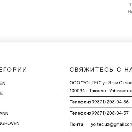
т
H
ЕГОРИИ
СВЯЖИТЕСЬ С Н
ООО "YO’LTEC" ул. Эски Отчо
EN
100094 г. Ташкент · Узбекиста
LE
Телефон:
(99871) 208-04-56
Телефон:
(99871) 208-04-57
ANN
NGHOVEN
Почта:
yoltec.uz@gmail.co