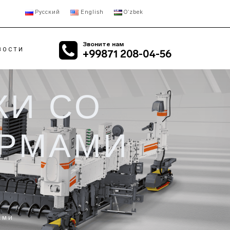
Русский
English
Oʻzbek
Звоните нам
ВОСТИ
+99871 208-04-56
КИ СО
ИЛЬНЫЕ
RETROFIT
ОРНЫЕ ДРОБИЛКИ
АСФАЛЬТОБЕТОННЫЙ
ИЛЬНЫЕ
ЗАВОД
ОРМАМИ
УСНЫЕ ДРОБИЛКИ
ИЛЬНЫЕ
ОВЫЕ ДРОБИЛКИ
ИЛЬНЫЕ
АЛЬНЫЕ
АМИ
НСПОРТЁРЫ