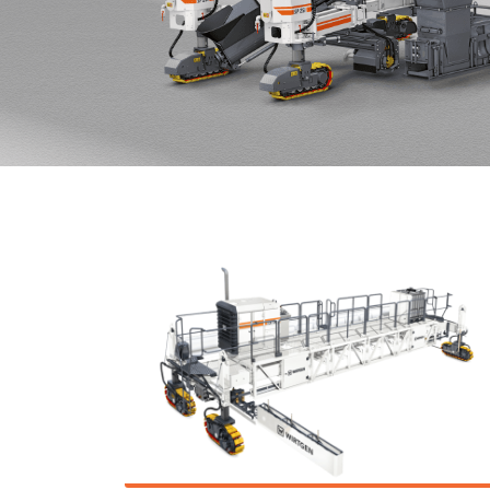
SURFACE MINER И
CROSS APPLICATION
MINER