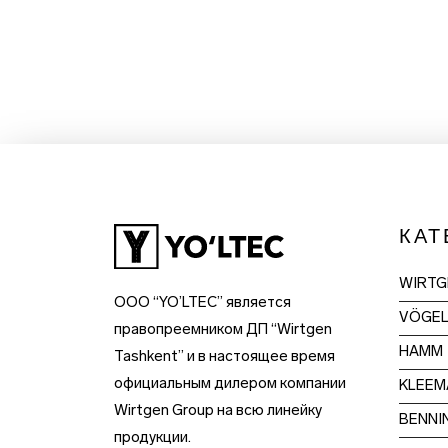
КАТ
WIRTG
OOO “YO’LTEC” является
VÖGE
правопреемником ДП “Wirtgen
HAMM
Tashkent” и в настоящее время
официальным дилером компании
KLEEM
Wirtgen Group на всю линейку
BENNI
продукции.