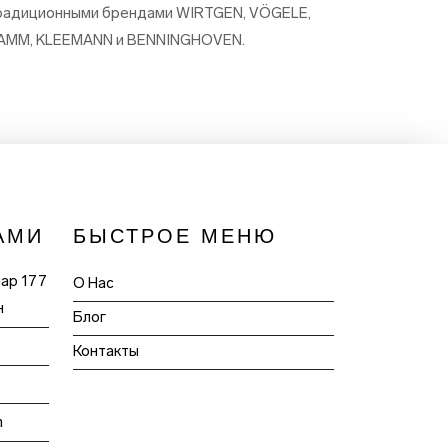
радиционными брендами WIRTGEN, VÖGELE,
AMM, KLEEMANN и BENNINGHOVEN.
АМИ
БЫСТРОЕ МЕНЮ
пар 177
О Нас
н
Блог
Контакты
m