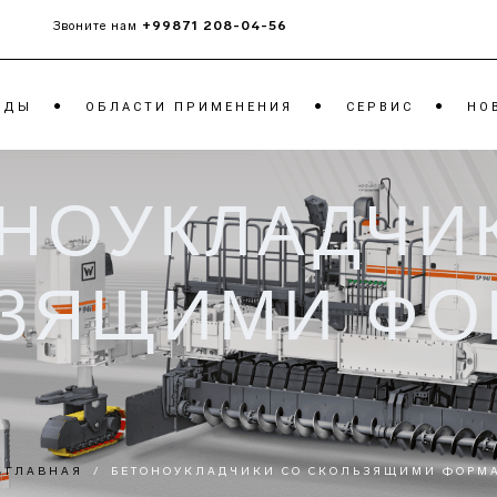
+99871 208-04-56
Звоните нам
НДЫ
ОБЛАСТИ ПРИМЕНЕНИЯ
CЕРВИС
НО
НОУКЛАДЧИ
ЧИКИ
ТАНДЕМНЫЕ КАТКИ
МОБ
РОТ
ГРУНТОВЫЕ КАТКИ
МОБ
КАТКИ НА
ЗЯЩИМИ Ф
КОН
ПНЕВМОШИНАХ
МОБ
ЩЁК
МОБ
ОТВ
ГЛАВНАЯ
/
БЕТОНОУКЛАДЧИКИ СО СКОЛЬЗЯЩИМИ ФОРМ
ТРА