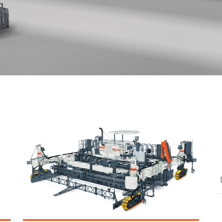
МОБ
СОР
УСТ
Д