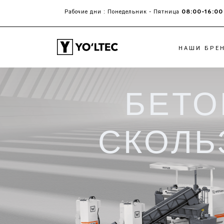
08:00-16:00
Рабочие дни : Понедельник - Пятница
НАШИ БРЕ
БЕТО
ХОЛОДНЫЕ ФРЕЗЫ
АСФАЛЬТОУКЛАД
PЕСАЙКЛЕРЫ И
POWERFEEDER
CТАБИЛИЗАТОРЫ
РАБОЧИЕ ОРГАНЫ
СКОЛЬ
ГРУНТА
РАСПРЕДЕЛИТЕЛЬ
ВЯЖУЩИХ
БЕТОНОУКЛАДЧИКИ
СО СКОЛЬЗЯЩИМИ
ФОРМАМИ