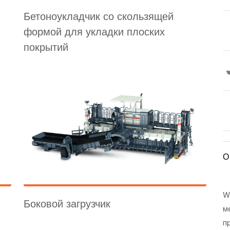
Бетоноукладчик со скользящей
формой для укладки плоских
покрытий
О
W
Боковой загрузчик
м
п