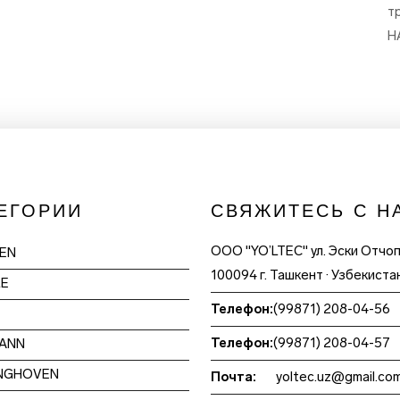
т
H
ЕГОРИИ
СВЯЖИТЕСЬ С Н
ООО "YO’LTEC" ул. Эски Отчо
EN
100094 г. Ташкент · Узбекиста
LE
Телефон:
(99871) 208-04-56
Телефон:
(99871) 208-04-57
ANN
NGHOVEN
Почта:
yoltec.uz@gmail.co