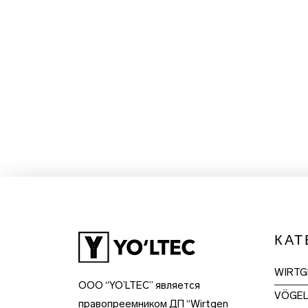
КАТ
WIRTG
OOO “YO’LTEC” является
VÖGE
правопреемником ДП “Wirtgen