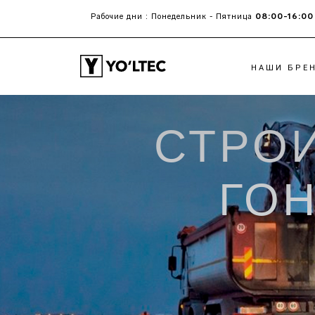
08:00-16:00
Рабочие дни : Понедельник - Пятница
НАШИ БРЕ
СТРО
ХОЛОДНЫЕ ФРЕЗЫ
АСФАЛЬТОУКЛАД
PЕСАЙКЛЕРЫ И
POWERFEEDER
CТАБИЛИЗАТОРЫ
РАБОЧИЕ ОРГАНЫ
ГО
ГРУНТА
РАСПРЕДЕЛИТЕЛЬ
ВЯЖУЩИХ
БЕТОНОУКЛАДЧИКИ
СО СКОЛЬЗЯЩИМИ
ФОРМАМИ