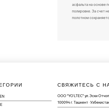
асфальта на основе 
полировке. За счет 
полотном сохраняетс
ЕГОРИИ
СВЯЖИТЕСЬ С Н
ООО "YO’LTEC" ул. Эски Отчо
EN
100094 г. Ташкент · Узбекиста
LE