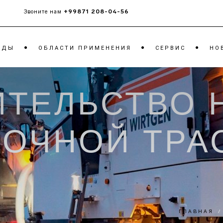
+99871 208-04-56
Звоните нам
НДЫ
ОБЛАСТИ ПРИМЕНЕНИЯ
CЕРВИС
НО
ИТЕЛЬСТВО 
ЧИКИ
ТАНДЕМНЫЕ КАТКИ
МОБ
РОТ
ГРУНТОВЫЕ КАТКИ
МОБ
КАТКИ НА
НОЧНОЙ ТРА
КОН
ПНЕВМОШИНАХ
МОБ
ЩЁК
МОБ
ОТВ
ГЛАВНАЯ
/
ТРА