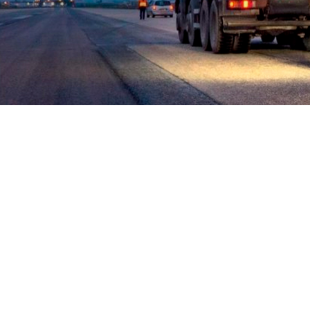
SURFACE MINER И
CROSS APPLICATION
MINER