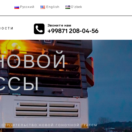
Русский
English
Oʻzbek
Звоните нам
ВОСТИ
+99871 208-04-56
НОВОЙ
ИЛЬНЫЕ
RETROFIT
ОРНЫЕ ДРОБИЛКИ
АСФАЛЬТОБЕТОННЫЙ
ИЛЬНЫЕ
ЗАВОД
ССЫ
УСНЫЕ ДРОБИЛКИ
ИЛЬНЫЕ
ОВЫЕ ДРОБИЛКИ
ИЛЬНЫЕ
АЛЬНЫЕ
СТРОИТЕЛЬСТВО НОВОЙ ГОНОЧНОЙ ТРАССЫ
НСПОРТЁРЫ